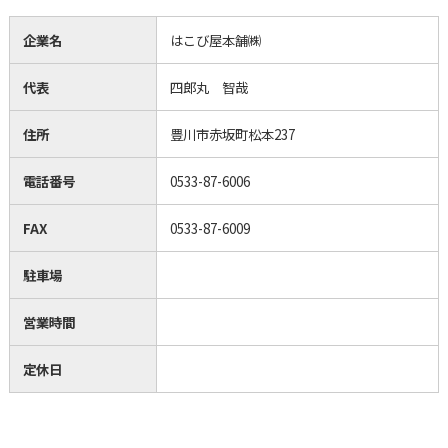
企業名
はこび屋本舗㈱
代表
四郎丸 智哉
住所
豊川市赤坂町松本237
電話番号
0533-87-6006
FAX
0533-87-6009
駐車場
営業時間
定休日