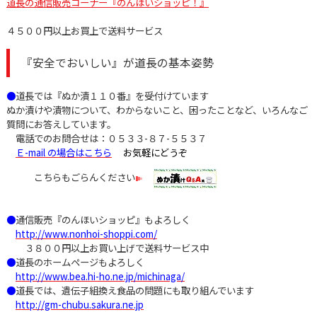
道長の通信販売コーナー『のんほいショッピ！』
４５００円以上お買上で送料サービス
『安全でおいしい』が道長の基本姿勢
●
道長では『ぬか漬１１０番』を受付けています
ぬか漬けや漬物について、わからないこと、困ったことなど、いろんなご
質問にお答えしています。
電話でのお問合せは：０５３３-８７-５５３７
Ｅ-mail の場合はこちら
お気軽にどうぞ
こちらもごらんください
●
通信販売『のんほいショッピ』もよろしく
http://www.nonhoi-shoppi.com/
３８００円以上お買い上げで送料サービス中
●
道長のホームページもよろしく
http://www.bea.hi-ho.ne.jp/michinaga/
●
道長では、遺伝子組換え食品の問題にも取り組んでいます
http://gm-chubu.sakura.ne.jp