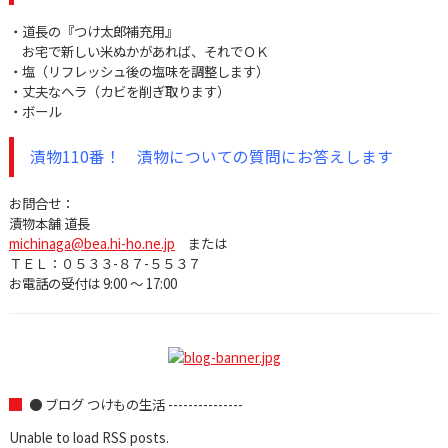
・道長の『つけ太郎補充用』
お宅で新しい米ぬかがあれば、それでＯＫ
・塩（リフレッシュ後の塩味を調整します）
・丈夫なヘラ（カビを削ぎ取ります）
・ボール
漬物110番！ 漬物についての質問にお答えします
お問合せ：
漬物本舗 道長
michinaga@bea.hi-ho.ne.jp
または
ＴＥＬ：０５３３-８７-５５３７
お電話の受付は 9:00 ～ 17:00
● ブログ つけもの生活 ---------------
Unable to load RSS posts.