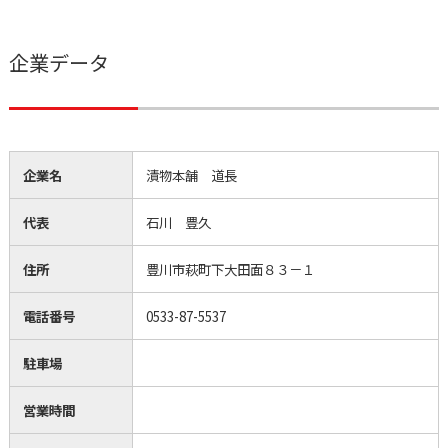
企業データ
企業名
漬物本舗 道長
代表
石川 豊久
住所
豊川市萩町下大田面８３－１
電話番号
0533-87-5537
駐車場
営業時間