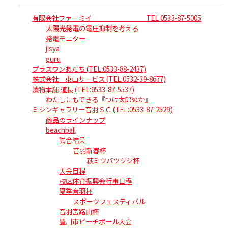
有限会社ファーミイ TEL 0533-87-5005
太陽光発電の電圧抑制を考える
発電モニター
jisya
guru
プラスワンあだち (TEL:0533-88-2437)
株式会社 東山サービス (TEL:0532-39-8677)
漬物本舗 道長 (TEL:0533-87-5537)
わたしにもできる『つけ太郎ぬか』
ミシンギャラリー音羽ＳＣ (TEL:0533-87-2529)
商品のラインナップ
beachball
試合結果
音羽新春杯
萩ミツバツツジ杯
大会日程
校区体育振興会行事日程
夏季音羽杯
スポーツフェスティバル
音羽宮路山杯
豊川市ビーチボール大会