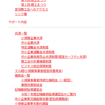
第１回 商工まつり
音羽商工会へのアクセス
リンク集
サポート内容
共済一覧
小規模企業共済
中小企業共済
特定退職金共済制度
中小企業退職金共済制度
中小企業倒産防止共済制度(経営セーフティ共済)
商工会の休業補償制度
ビジネス総合保険制度
マル経(小規模事業者経営改善資金)
補助金一覧
小規模事業者持続化補助金〈一般型〉
業務改善助成金
記帳継続指導講習会
令和７年度記帳継続指導講習会のご案内
中小企業景況調査報告書(愛知県概略版)
小規模企業景気動向調査