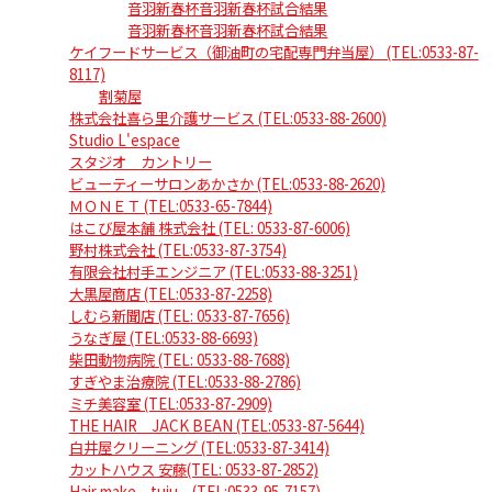
音羽新春杯音羽新春杯試合結果
音羽新春杯音羽新春杯試合結果
ケイフードサービス（御油町の宅配専門弁当屋） (TEL:0533-87-
8117)
割菊屋
株式会社喜ら里介護サービス (TEL:0533-88-2600)
Studio L'espace
スタジオ カントリー
ビューティーサロンあかさか (TEL:0533-88-2620)
ＭＯＮＥＴ (TEL:0533-65-7844)
はこび屋本舗 株式会社 (TEL: 0533-87-6006)
野村株式会社 (TEL:0533-87-3754)
有限会社村手エンジニア (TEL:0533-88-3251)
大黒屋商店 (TEL:0533-87-2258)
しむら新聞店 (TEL: 0533-87-7656)
うなぎ屋 (TEL:0533-88-6693)
柴田動物病院 (TEL: 0533-88-7688)
すぎやま治療院 (TEL:0533-88-2786)
ミチ美容室 (TEL:0533-87-2909)
THE HAIR JACK BEAN (TEL:0533-87-5644)
白井屋クリーニング (TEL:0533-87-3414)
カットハウス 安藤(TEL: 0533-87-2852)
Hair make tuju (TEL:0533-95-7157)