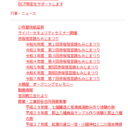
BCP策定をサポートします
行事・ニュース
小牧基地航空祭
サイバーセキュリティセミナー開催
赤坂宿宮路もみじまつり
令和元年度 第１回赤坂宿宮路もみじまつり
令和２年度 第２回赤坂宿宮路もみじまつり
令和３年度 第３回赤坂宿宮路もみじまつり
令和４年度 第４回赤坂宿宮路もみじまつり
令和５年度 第5回赤坂宿宮路もみじまつり
令和６年度 第6回赤坂宿宮路もみじまつり
令和７年度 第７回赤坂宿宮路もみじまつり
大橋屋 オープニングセレモニー
動画情報
音羽商工会だより
商業・工業部会合同視察事業
平成２９年度 七福醸造と常滑焼湯飲み作り体験の旅
平成２８年度 郡上八幡食品サンプル作り体験と郡上八幡
の旅
平成２７年度 紅葉の遠江一宮・小國神社と二川宿本陣資