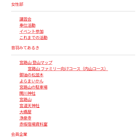
女性部
講習会
奉仕活動
イベント参加
これまでの活動
音羽みてあるき
宮路山 登山マップ
宮路山 ファミリー向けコース（内山コース）
御油の松並木
よらまいかん
宮路山の駐車場
関川神社
宮路山
宮道天神社
大橋屋
浄泉寺
赤坂宿場資料室
会員企業