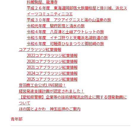
料館駒屋、龍潭寺
平成２６年度 東海道岡部宿大旅籠柏屋と掛川城、浜北ス
イーツコミュニティニコエ
平成３０年度 アクアイグニスと湯の山温泉の旅
令和元年度 駿府匠宿と清水の旅
令和４年度 八百津と土岐アウトレットの旅
令和５年度 イチゴ狩りと天竜浜名湖鉄道の旅
令和６年度 可睡斎ひなまつりと御前崎の旅
コアブラツツジ紅葉情報
2022コアブラツツジ紅葉情報
2020コアブラツツジ紅葉情報
2021コアブラツツジ紅葉情報
2024コアブラツツジ紅葉情報
2025コアブラツツジ紅葉情報
音羽商工会公式LINE開設！
経営発達支援計画が認定されました！
【愛知県警察】企業等の技術情報流出防止に関する啓発動画に
ついて
ほの国とよかわ 神玉巡拝のご案内
青年部